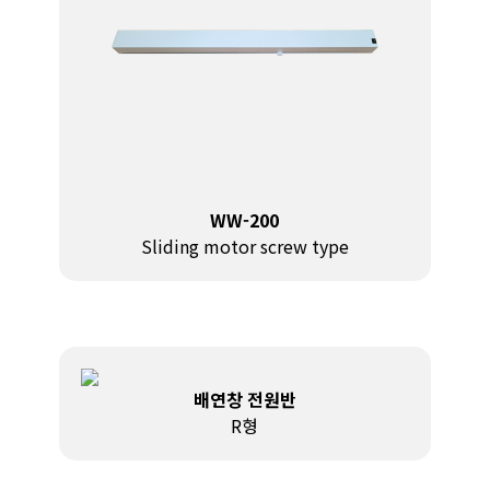
WW-200
Sliding motor screw type
배연창 전원반
R형