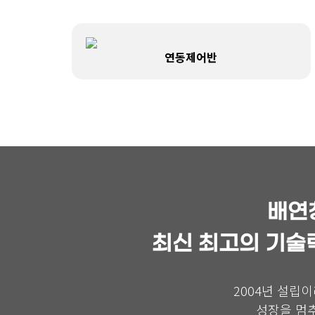
연동제어반
배연창
최신 최고의 기술
2004년 설립
성장을 멈추